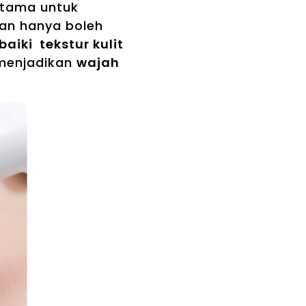
utama untuk
kan hanya boleh
iki tekstur kulit
 menjadikan
wajah