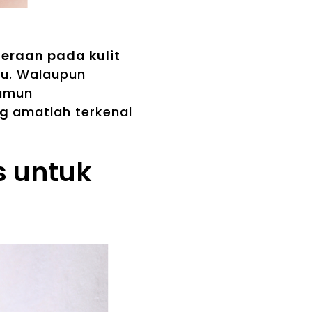
eraan pada kulit
ru. Walaupun
namun
ng
amatlah terkenal
s untuk