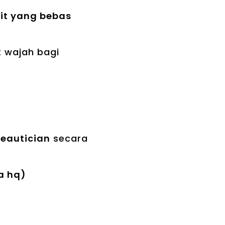
lit yang bebas
t wajah bagi
beautician
secara
ia hq)