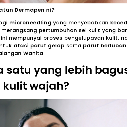
atan Dermapen ni?
ogi
microneedling
yang menyebabkan
keced
 merangsang pertumbuhan sel kulit yang ba
ini mempunyai proses pengelupasan kulit, 
untuk
atasi parut gelap
serta
parut berluba
alangan Wanita.
 satu yang lebih bagu
 kulit wajah?