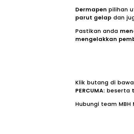
Dermapen
pilihan
parut gelap
dan ju
Pastikan anda
men
mengelakkan pemb
Klik butang di baw
PERCUMA
: beserta
Hubungi team MBH M