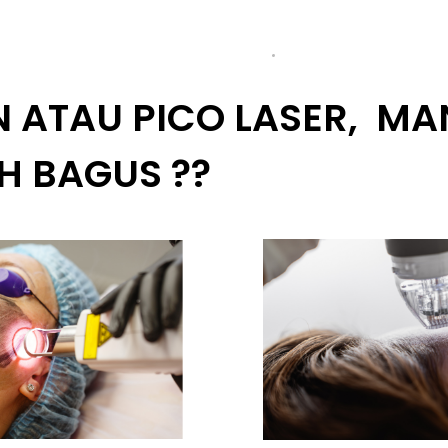
by
admin
with
no comment
Uncategorized
 ATAU PICO LASER, MA
H BAGUS ??