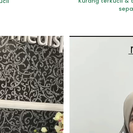
Kurang terkucil & 
ucil
sepa