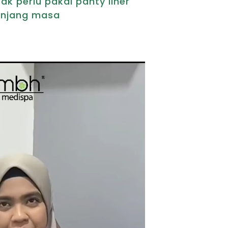
tak perlu pakai panty liner
njang masa